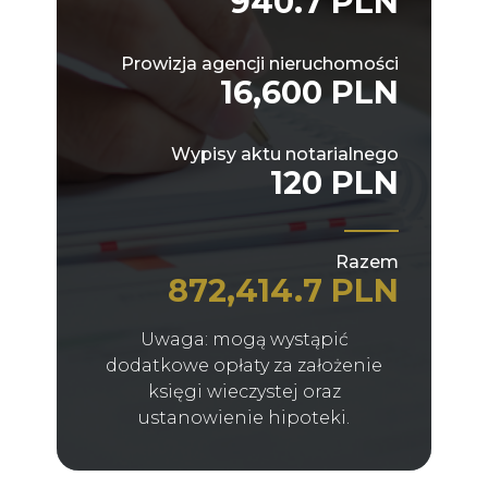
940.7 PLN
Prowizja agencji nieruchomości
16,600 PLN
Wypisy aktu notarialnego
120 PLN
Razem
872,414.7 PLN
Uwaga: mogą wystąpić
dodatkowe opłaty za założenie
księgi wieczystej oraz
ustanowienie hipoteki.