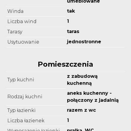
umeblowane
tak
Winda
1
Liczba wind
taras
Tarasy
jednostronne
Usytuowanie
Pomieszczenia
z zabudową
Typ kuchni
kuchenną
aneks kuchenny -
Rodzaj kuchni
połączony z jadalnią
razem z wc
Typ łazienki
1
Liczba łazienek
pralka, WC
Wyposażenie łazienki