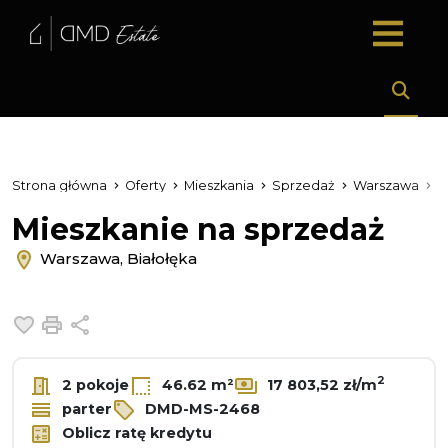
Strona główna
Oferty
Mieszkania
Sprzedaż
Warszawa
B
Mieszkanie na sprzedaż
Warszawa, Białołęka
Dodaj do ulubionych
Drukuj
Udostępnij
2
2 pokoje
46.62 m²
17 803,52 zł/m
parter
DMD-MS-2468
Oblicz ratę kredytu