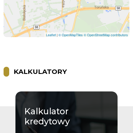
Leaflet
|
© OpenMapTiles
© OpenStreetMap contributors
KALKULATORY
Kalkulator
kredytowy