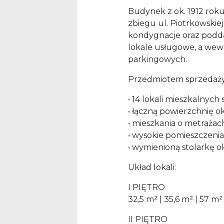
Budynek z ok. 1912 roku
zbiegu ul. Piotrkowskiej 
kondygnacje oraz podda
lokale usługowe, a wew
parkingowych.
Przedmiotem sprzedaży 
• 14 lokali mieszkalnyc
• łączną powierzchnię o
• mieszkania o metrażac
• wysokie pomieszczeni
• wymienioną stolarkę 
Układ lokali:
I PIĘTRO
32,5 m² | 35,6 m² | 57 m²
II PIĘTRO