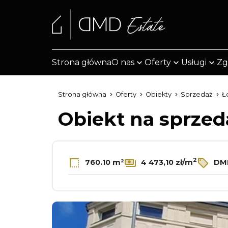
Strona główna
O nas
Oferty
Usługi
Zg
Strona główna
Oferty
Obiekty
Sprzedaż
Ł
Obiekt na sprze
2
760.10 m²
4 473,10 zł/m
DMD