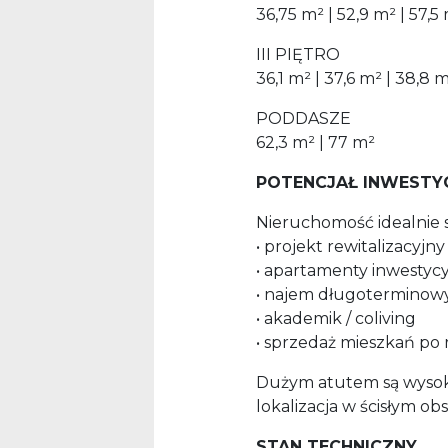
36,75 m² | 52,9 m² | 57,5 
III PIĘTRO
36,1 m² | 37,6 m² | 38,8 m
PODDASZE
62,3 m² | 77 m²
POTENCJAŁ INWESTY
Nieruchomość idealnie s
• projekt rewitalizacyjny
• apartamenty inwestyc
• najem długoterminow
• akademik / coliving
• sprzedaż mieszkań po
Dużym atutem są wysokie
lokalizacja w ścisłym obs
STAN TECHNICZNY