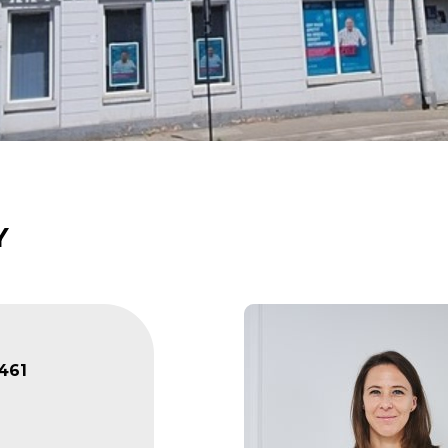
Y
461