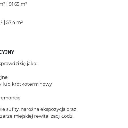
m² | 91,65 m²
² | 57,4 m²
CYJNY
prawdzi się jako:
yjne
y lub krótkoterminowy
 remoncie
 sufity, narożna ekspozycja oraz
zarze miejskiej rewitalizacji Łodzi.