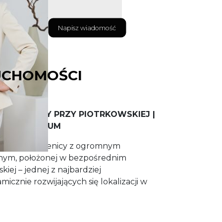
Napisz wiadomość
UCHOMOŚCI
 KAMIENICY PRZY PIOTRKOWSKIEJ |
 ŁÓDŹ CENTRUM
ytkowej kamienicy z ogromnym
jnym, położonej w bezpośrednim
kiej – jednej z najbardziej
icznie rozwijających się lokalizacji w