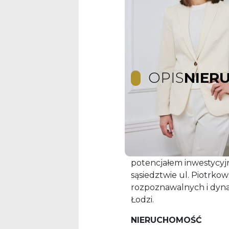
OPIS
NIER
INWESTYCYJNA CZĘŚĆ
14 LOKALI | 760 m² |
Na sprzedaż część zab
potencjałem inwestycy
sąsiedztwie ul. Piotrkows
rozpoznawalnych i dynam
Łodzi.
NIERUCHOMOŚĆ