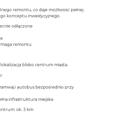
lnego remontu, co daje możliwość pełnej
ego konceptu inwestycyjnego.
becnie odłączone
ne
ymaga remontu
lokalizacja blisko centrum miasta.
u:
tramwaj i autobus bezpośrednio przy
 pełna infrastruktura miejska
entrum: ok. 3 km.