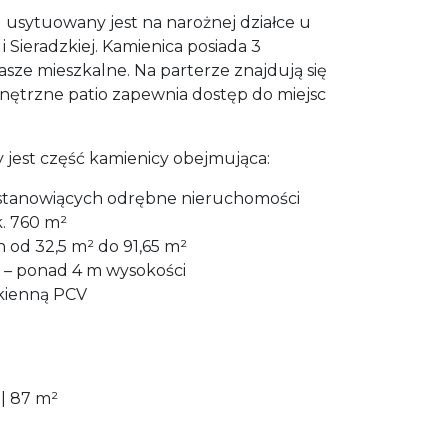
 usytuowany jest na narożnej działce u
i Sieradzkiej. Kamienica posiada 3
sze mieszkalne. Na parterze znajdują się
nętrzne patio zapewnia dostęp do miejsc
jest część kamienicy obejmująca:
h stanowiących odrębne nieruchomości
k. 760 m²
h od 32,5 m² do 91,65 m²
a – ponad 4 m wysokości
okienną PCV
 | 87 m²