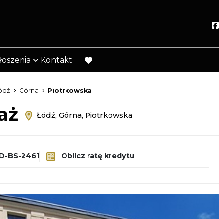
łoszenia
Kontakt
favorite
ódź
Górna
Piotrkowska
daż
Łódź, Górna, Piotrkowska
-BS-2461
Oblicz ratę kredytu