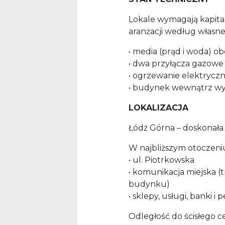
Lokale wymagają kapita
aranżacji według własn
• media (prąd i woda) o
• dwa przyłącza gazowe
• ogrzewanie elektrycz
• budynek wewnątrz w
LOKALIZACJA
Łódź Górna – doskonała 
W najbliższym otoczeni
• ul. Piotrkowska
• komunikacja miejska (
budynku)
• sklepy, usługi, banki i
Odległość do ścisłego c