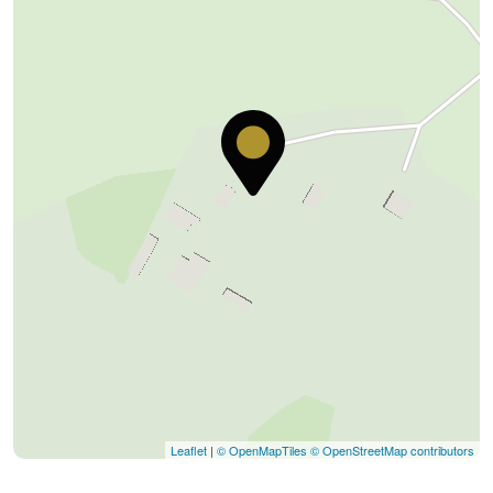
Leaflet
|
© OpenMapTiles
© OpenStreetMap contributors