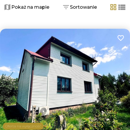
Pokaż na mapie
Sortowanie
tabela
list
Dodaj
Oferta na wyłączność