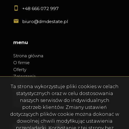
+48 666 072 997
biuro@dmdestate.pl
menu
Strona główna
O firmie
Oferty
Zgłoszenia
Ulubione
Ta strona wykorzystuje pliki cookies w celach
Blog
statystycznych oraz w celu dostosowania
Kontakt
naszych serwisów do indywidualnych
Rodo
potrzeb klientów. Zmiany ustawień
dotyczących plików cookie można dokonać w
dowolnej chwili modyfikując ustawienia
Facebook
Facebook
social media
przeglądarki. Korzystanie z tej strony bez