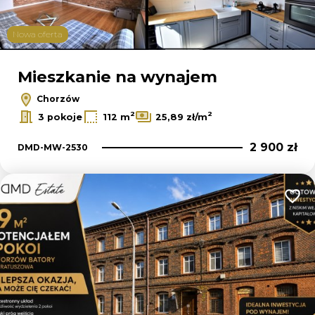
Nowa oferta
Mieszkanie na wynajem
Chorzów
2
2
3 pokoje
112 m
25,89 zł/m
2 900 zł
DMD-MW-2530
Dodaj