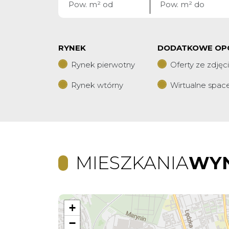
RYNEK
DODATKOWE OP
Rynek pierwotny
Oferty ze zdjęc
Rynek wtórny
Wirtualne spac
MIESZKANIA
WY
+
−