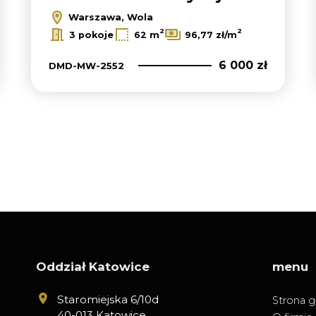
Warszawa, Wola
2
2
3 pokoje
62 m
96,77 zł/m
6 000 zł
DMD-MW-2552
Oddział Katowice
menu
Staromiejska 6/10d
Strona 
40-013 Katowice