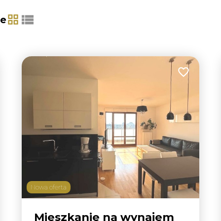
ie
tabela
lista
 do ulubionych
Dodaj do u
Nowa oferta
Mieszkanie na wynajem