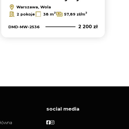
Warszawa, Wola
2
2
2 pokoje
38 m
57,89 zł/m
2 200 zł
DMD-MW-2536
social media
Facebook
Facebook
główna