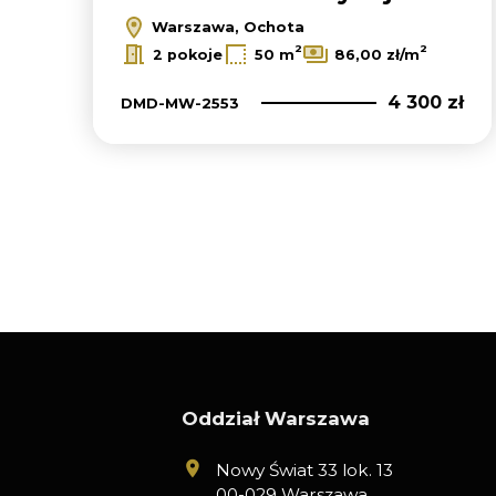
Warszawa, Ochota
2
2
2 pokoje
50 m
86,00 zł/m
4 300 zł
DMD-MW-2553
Oddział Warszawa
Nowy Świat 33 lok. 13
00-029 Warszawa