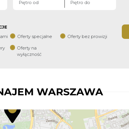
CJE
iami
Oferty specjalne
Oferty bez prowizji
ery
Oferty na
wyłączność
NAJEM WARSZAWA