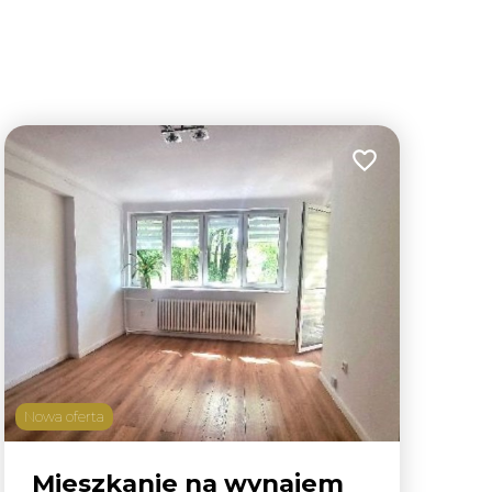
lubionych
Dodaj do ulubion
Nowa oferta
Mieszkanie na wynajem