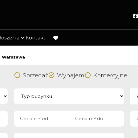
łoszenia
Kontakt
favorite
Warszawa
Sprzedaż
Wynajem
Komercyjne