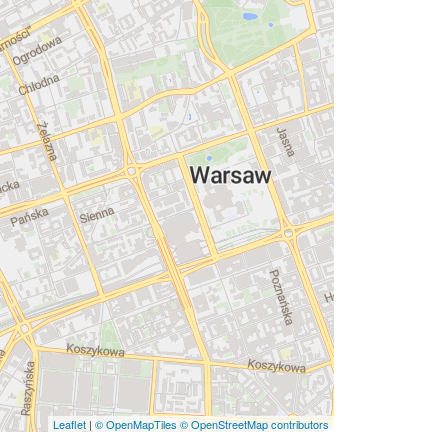
Leaflet
|
© OpenMapTiles
© OpenStreetMap contributors