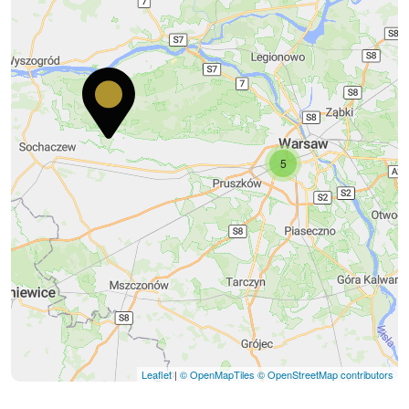
5
Leaflet
|
© OpenMapTiles
© OpenStreetMap contributors