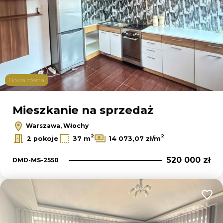
Nowa oferta
Mieszkanie na sprzedaż
Warszawa, Włochy
2
2
2 pokoje
37 m
14 073,07 zł/m
520 000 zł
DMD-MS-2550
Dodaj