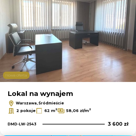
Nowa oferta
Lokal na wynajem
Warszawa, Śródmieście
2
2
2 pokoje
62 m
58,06 zł/m
3 600 zł
DMD-LW-2543