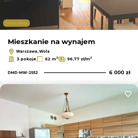
Nowa oferta
Mieszkanie na wynajem
Warszawa, Wola
2
2
3 pokoje
62 m
96,77 zł/m
6 000 zł
DMD-MW-2552
Dodaj