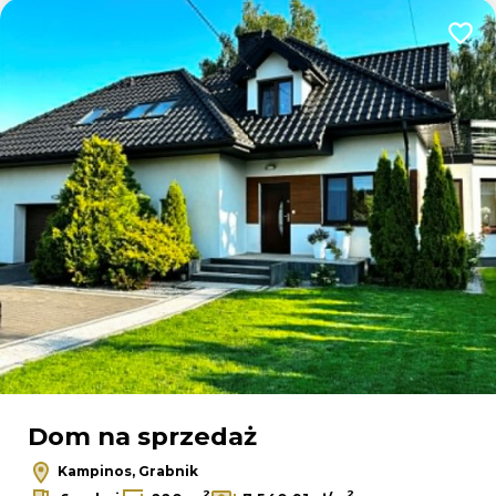
Dodaj
Dom na sprzedaż
Kampinos, Grabnik
2
2