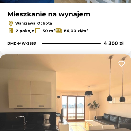
Mieszkanie na wynajem
Warszawa, Ochota
2
2
2 pokoje
50 m
86,00 zł/m
4 300 zł
DMD-MW-2553
Dodaj