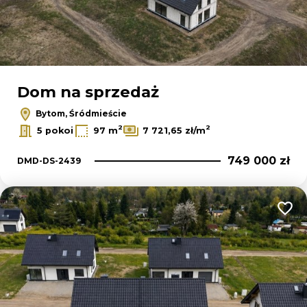
Dom na sprzedaż
Bytom, Śródmieście
2
2
5 pokoi
97 m
7 721,65 zł/m
749 000 zł
DMD-DS-2439
Dodaj