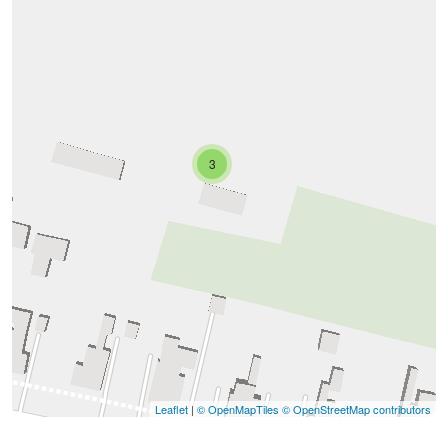
3
Leaflet
|
© OpenMapTiles
© OpenStreetMap contributors