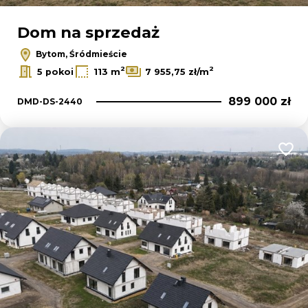
Dom na sprzedaż
Bytom, Śródmieście
2
2
5 pokoi
113 m
7 955,75 zł/m
899 000 zł
DMD-DS-2440
Dodaj